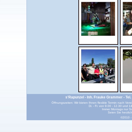
s'Rapunzel - Inh. Frauke Grammer - Tel.
Öffnungszeiten: Wir bieten Ihnen flexible Termin nach Vere
Di. - Fr. von 9.00 - 12.30 und 
Immer Montags nur Sc
Seien Sie herzlic
©2010 -